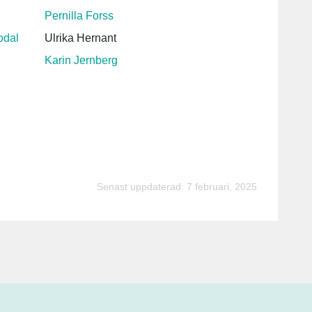
Pernilla Forss
odal
Ulrika Hernant
Karin Jernberg
Senast uppdaterad: 7 februari, 2025