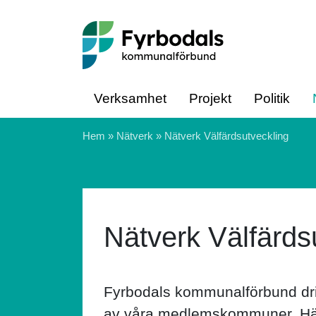
Hoppa till innehåll
Verksamhet
Projekt
Politik
Hem
»
Nätverk
»
Nätverk Välfärdsutveckling
Nätverk Välfärds
Fyrbodals kommunalförbund driv
av våra medlemskommuner. Här h