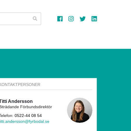
Sök
KONTAKTPERSONER
Titti Andersson
Biträdande Förbundsdirektör
Telefon:
0522-44 08 54
titti.andersson@fyrbodal.se