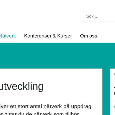
Nätverk
Konferenser & Kurser
Om oss
utveckling
er ett stort antal nätverk på uppdrag
ittar du de nätverk som tillhör