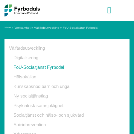
Hoppa till innehåll
Meny
Hem
»
Verksamhet
»
Välfärdsutveckling
»
FoU-Socialtjänst Fyrbodal
Välfärdsutveckling
Digitalisering
FoU-Socialtjänst Fyrbodal
Hälsokällan
Kunskapsnod barn och unga
Ny socialtjänstlag
Psykiatrisk samsjuklighet
Socialtjänst och hälso- och sjukvård
Suicidprevention