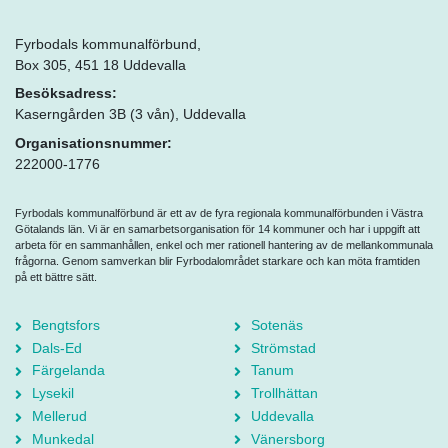
Fyrbodals kommunalförbund,
Box 305, 451 18 Uddevalla
Besöksadress:
Kaserngården 3B (3 vån), Uddevalla
Organisationsnummer:
222000-1776
Fyrbodals kommunalförbund är ett av de fyra regionala kommunalförbunden i Västra
Götalands län. Vi är en samarbetsorganisation för 14 kommuner och har i uppgift att
arbeta för en sammanhållen, enkel och mer rationell hantering av de mellankommunala
frågorna. Genom samverkan blir Fyrbodalområdet starkare och kan möta framtiden
på ett bättre sätt.
Bengtsfors
Sotenäs
Dals-Ed
Strömstad
Färgelanda
Tanum
Lysekil
Trollhättan
Mellerud
Uddevalla
Munkedal
Vänersborg