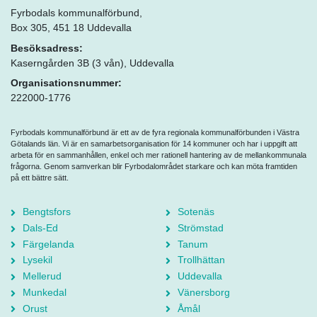
Fyrbodals kommunalförbund,
Box 305, 451 18 Uddevalla
Besöksadress:
Kaserngården 3B (3 vån), Uddevalla
Organisationsnummer:
222000-1776
Fyrbodals kommunalförbund är ett av de fyra regionala kommunalförbunden i Västra
Götalands län. Vi är en samarbetsorganisation för 14 kommuner och har i uppgift att
arbeta för en sammanhållen, enkel och mer rationell hantering av de mellankommunala
frågorna. Genom samverkan blir Fyrbodalområdet starkare och kan möta framtiden
på ett bättre sätt.
Bengtsfors
Sotenäs
Dals-Ed
Strömstad
Färgelanda
Tanum
Lysekil
Trollhättan
Mellerud
Uddevalla
Munkedal
Vänersborg
Orust
Åmål