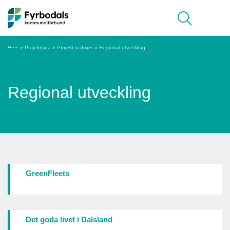
Hoppa till innehåll
Meny
Hem
»
Projektsida
»
Projekt vi driver
»
Regional utveckling
Regional utveckling
GreenFleets
Det goda livet i Dalsland