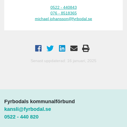
0522 - 440843
076 - 8518365
michael.johansson@fyrbodal.se
Senast uppdaterad: 16 januari, 2025
Fyrbodals kommunalförbund
kansli@fyrbodal.se
0522 - 440 820