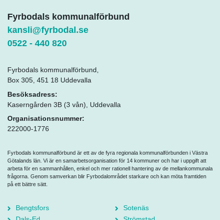
Fyrbodals kommunalförbund
kansli@fyrbodal.se
0522 - 440 820
Fyrbodals kommunalförbund,
Box 305, 451 18 Uddevalla
Besöksadress:
Kaserngården 3B (3 vån), Uddevalla
Organisationsnummer:
222000-1776
Fyrbodals kommunalförbund är ett av de fyra regionala kommunalförbunden i Västra
Götalands län. Vi är en samarbetsorganisation för 14 kommuner och har i uppgift att
arbeta för en sammanhållen, enkel och mer rationell hantering av de mellankommunala
frågorna. Genom samverkan blir Fyrbodalområdet starkare och kan möta framtiden
på ett bättre sätt.
Bengtsfors
Sotenäs
Dals-Ed
Strömstad