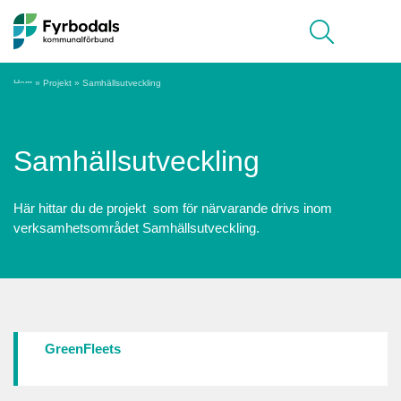
Hoppa till innehåll
Meny
Hem
»
Projekt
»
Samhällsutveckling
Samhällsutveckling
Här hittar du de projekt som för närvarande drivs inom
verksamhetsområdet Samhällsutveckling.
GreenFleets