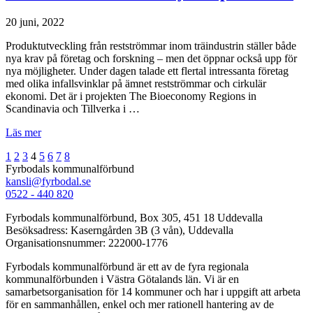
20 juni, 2022
Produktutveckling från restströmmar inom träindustrin ställer både
nya krav på företag och forskning – men det öppnar också upp för
nya möjligheter. Under dagen talade ett flertal intressanta företag
med olika infallsvinklar på ämnet restströmmar och cirkulär
ekonomi. Det är i projekten The Bioeconomy Regions in
Scandinavia och Tillverka i …
Läs mer
Sidnumrering
Föregående
Nästa
1
2
3
4
5
6
7
8
Fyrbodals kommunalförbund
för
kansli@fyrbodal.se
inlägg
0522 - 440 820
Fyrbodals kommunalförbund,
Box 305, 451 18 Uddevalla
Besöksadress:
Kaserngården 3B (3 vån), Uddevalla
Organisationsnummer:
222000-1776
Fyrbodals kommunalförbund är ett av de fyra regionala
kommunalförbunden i Västra Götalands län. Vi är en
samarbetsorganisation för 14 kommuner och har i uppgift att arbeta
för en sammanhållen, enkel och mer rationell hantering av de