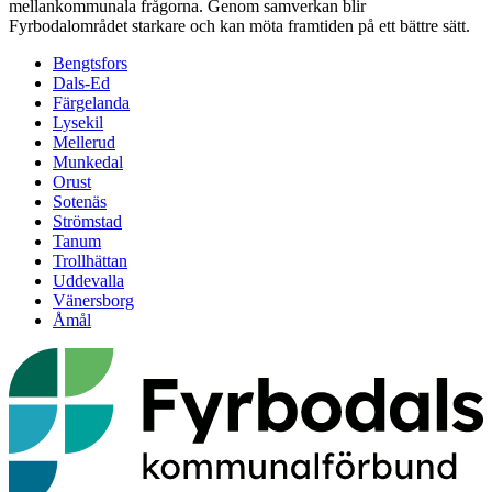
mellankommunala frågorna. Genom samverkan blir
Fyrbodalområdet starkare och kan möta framtiden på ett bättre sätt.
Bengtsfors
Dals-Ed
Färgelanda
Lysekil
Mellerud
Munkedal
Orust
Sotenäs
Strömstad
Tanum
Trollhättan
Uddevalla
Vänersborg
Åmål