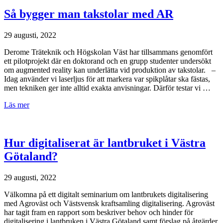
Så bygger man takstolar med AR
29 augusti, 2022
Derome Träteknik och Högskolan Väst har tillsammans genomfört
ett pilotprojekt där en doktorand och en grupp studenter undersökt
om augmented reality kan underlätta vid produktion av takstolar. –
Idag använder vi laserljus för att markera var spikplåtar ska fästas,
men tekniken ger inte alltid exakta anvisningar. Därför testar vi …
Läs mer
Hur digitaliserat är lantbruket i Västra
Götaland?
29 augusti, 2022
Välkomna på ett digitalt seminarium om lantbrukets digitalisering
med Agroväst och Västsvensk kraftsamling digitalisering. Agroväst
har tagit fram en rapport som beskriver behov och hinder för
digitalisering i lantbruken i Västra Götaland samt förslag på åtgärder.