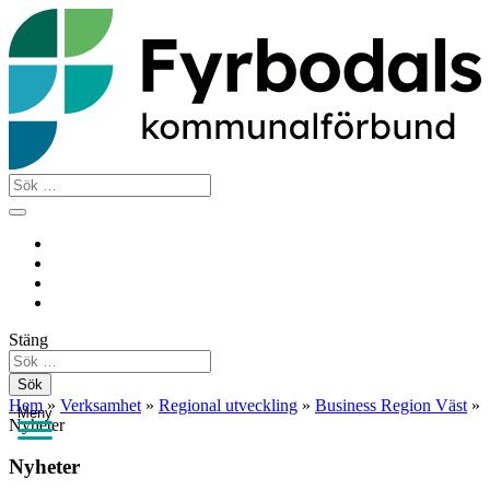
Hoppa
till
innehåll
Sök
Stäng
Sök
Hem
»
Verksamhet
»
Regional utveckling
»
Business Region Väst
»
Meny
Nyheter
Nyheter