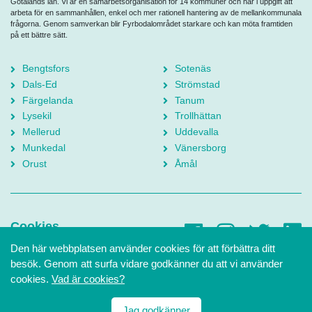
Götalands län. Vi är en samarbetsorganisation för 14 kommuner och har i uppgift att
arbeta för en sammanhållen, enkel och mer rationell hantering av de mellankommunala
frågorna. Genom samverkan blir Fyrbodalområdet starkare och kan möta framtiden
på ett bättre sätt.
Bengtsfors
Sotenäs
Dals-Ed
Strömstad
Färgelanda
Tanum
Lysekil
Trollhättan
Mellerud
Uddevalla
Munkedal
Vänersborg
Orust
Åmål
Cookies
Den här webbplatsen använder cookies för att förbättra ditt
Tillgänglighetsredogörelse
besök. Genom att surfa vidare godkänner du att vi använder
Intranät
cookies.
Vad är cookies?
GDPR
Jag godkänner