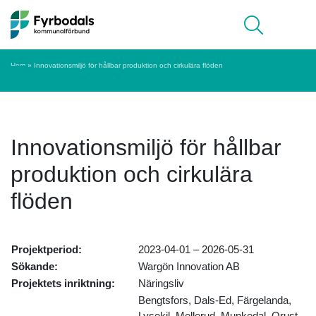
Hoppa till innehåll
Meny
Hem
»
Innovationsmiljö för hållbar produktion och cirkulära flöden
Innovationsmiljö för hållbar
produktion och cirkulära
flöden
Projektperiod:
2023-04-01 – 2026-05-31
Sökande:
Wargön Innovation AB
Projektets inriktning:
Näringsliv
Bengtsfors, Dals-Ed, Färgelanda,
Lysekil, Mellerud, Munkedal, Orust,