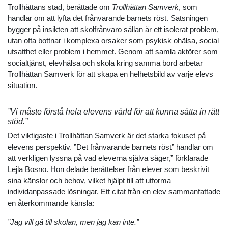
Trollhättans stad, berättade om
Trollhättan Samverk
, som
handlar om att lyfta det frånvarande barnets röst. Satsningen
bygger på insikten att skolfrånvaro sällan är ett isolerat problem,
utan ofta bottnar i komplexa orsaker som psykisk ohälsa, social
utsatthet eller problem i hemmet. Genom att samla aktörer som
socialtjänst, elevhälsa och skola kring samma bord arbetar
Trollhättan Samverk för att skapa en helhetsbild av varje elevs
situation.
”Vi måste förstå hela elevens värld för att kunna sätta in rätt
stöd.”
Det viktigaste i Trollhättan Samverk är det starka fokuset på
elevens perspektiv. ”Det frånvarande barnets röst” handlar om
att verkligen lyssna på vad eleverna själva säger,” förklarade
Lejla Bosno. Hon delade berättelser från elever som beskrivit
sina känslor och behov, vilket hjälpt till att utforma
individanpassade lösningar. Ett citat från en elev sammanfattade
en återkommande känsla:
”Jag vill gå till skolan, men jag kan inte.”