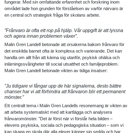
fungerar. Med sin omfattande erfarenhet och forskning inom
området lade hon grunden för förståelsen av varför närvaro är
en central och strategisk fråga för skolans arbete.
”Frånvaro är ofta ett rop på hjälp. Vår uppgift är att lyssna
och agera innan problemen växer”.
Malin Gren Landell betonade att orsakerna bakom frånvaro för
det enskilda barnet ofta är komplexa och varierande. Det kan
handla om allt från att känna sig utanför, psykisk ohälsa och
inlärningssvårigheter till social utsatthet och familjeproblem.
Malin Gren Landell betonade vikten av tidiga insatser:
”Ju tidigare vi fångar upp de här signalerna, desto bättre
chanser har vi att förhindra att frånvaron blir ett permanent
mönster.”
Ett centralt tema i Malin Gren Landells resonemang är vikten av
att arbeta systematiskt med att kartlägga och analysera
frånvaromönster. ”Det är först när vi förstår hela bilden –
elevens psykiska, sociala och pedagogiska situation – som vi
kan skapa en skola där alla elever känner sig sedda och har