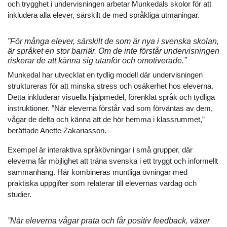
och trygghet i undervisningen arbetar Munkedals skolor för att
inkludera alla elever, särskilt de med språkliga utmaningar.
”För många elever, särskilt de som är nya i svenska skolan,
är språket en stor barriär. Om de inte förstår undervisningen
riskerar de att känna sig utanför och omotiverade.”
Munkedal har utvecklat en tydlig modell där undervisningen
struktureras för att minska stress och osäkerhet hos eleverna.
Detta inkluderar visuella hjälpmedel, förenklat språk och tydliga
instruktioner. ”När eleverna förstår vad som förväntas av dem,
vågar de delta och känna att de hör hemma i klassrummet,”
berättade Anette Zakariasson.
Exempel är interaktiva språkövningar i små grupper, där
eleverna får möjlighet att träna svenska i ett tryggt och informellt
sammanhang. Här kombineras muntliga övningar med
praktiska uppgifter som relaterar till elevernas vardag och
studier.
”När eleverna vågar prata och får positiv feedback, växer