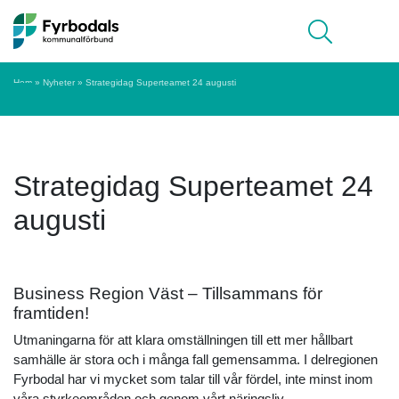
Hoppa till innehåll
Meny
Hem
»
Nyheter
»
Strategidag Superteamet 24 augusti
Strategidag Superteamet 24
augusti
Business Region Väst – Tillsammans för
framtiden!
Utmaningarna för att klara omställningen till ett mer hållbart
samhälle är stora och i många fall gemensamma. I delregionen
Fyrbodal har vi mycket som talar till vår fördel, inte minst inom
våra styrkeområden och genom vårt näringsliv.