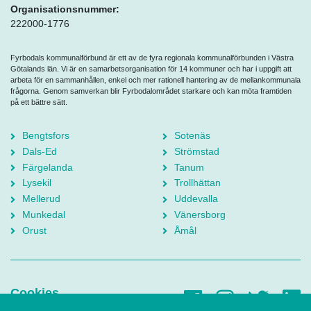
Organisationsnummer:
222000-1776
Fyrbodals kommunalförbund är ett av de fyra regionala kommunalförbunden i Västra
Götalands län. Vi är en samarbetsorganisation för 14 kommuner och har i uppgift att
arbeta för en sammanhållen, enkel och mer rationell hantering av de mellankommunala
frågorna. Genom samverkan blir Fyrbodalområdet starkare och kan möta framtiden
på ett bättre sätt.
Bengtsfors
Sotenäs
Dals-Ed
Strömstad
Färgelanda
Tanum
Lysekil
Trollhättan
Mellerud
Uddevalla
Munkedal
Vänersborg
Orust
Åmål
Cookies