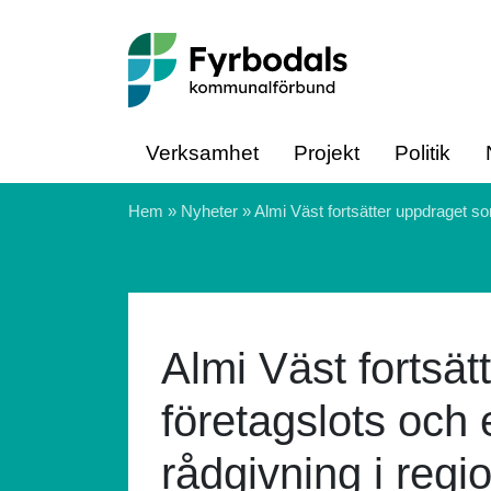
Hoppa till innehåll
Verksamhet
Projekt
Politik
Hem
»
Nyheter
»
Almi Väst fortsätter uppdraget s
Almi Väst fortsä
företagslots och
rådgivning i regi