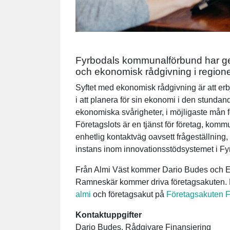
Fyrbodals kommunalförbund har ge
och ekonomisk rådgivning i regionen
Syftet med ekonomisk rådgivning är att er
i att planera för sin ekonomi i den stundan
ekonomiska svårigheter, i möjligaste mån fö
Företagslots är en tjänst för företag, kom
enhetlig kontaktväg oavsett frågeställning, 
instans inom innovationsstödsystemet i Fyr
Från Almi Väst kommer Dario Budes och Eli
Ramneskär kommer driva företagsakuten. 
almi
och företagsakut på
Företagsakuten F
Kontaktuppgifter
Dario Budes, Rådgivare Finansiering