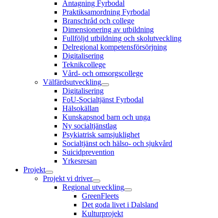
Antagning Fyrbodal
Praktiksamordning Fyrbodal
Branschråd och college
Dimensionering av utbildning
Fullföljd utbildning och skolutveckling
Delregional kompetensförsörjning
Digitalisering
Teknikcollege
Vård- och omsorgscollege
Välfärdsutveckling
Digitalisering
FoU-Socialtjänst Fyrbodal
Hälsokällan
Kunskapsnod barn och unga
Ny socialtjänstlag
Psykiatrisk samsjuklighet
Socialtjänst och hälso- och sjukvård
Suicidprevention
Yrkesresan
Projekt
Projekt vi driver
Regional utveckling
GreenFleets
Det goda livet i Dalsland
Kulturprojekt