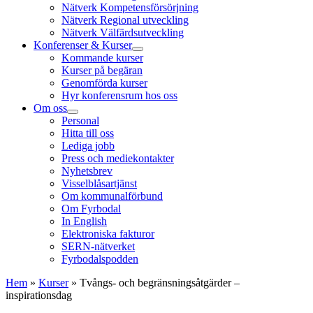
Nätverk Kompetensförsörjning
Nätverk Regional utveckling
Nätverk Välfärdsutveckling
Konferenser & Kurser
Kommande kurser
Kurser på begäran
Genomförda kurser
Hyr konferensrum hos oss
Om oss
Personal
Hitta till oss
Lediga jobb
Press och mediekontakter
Nyhetsbrev
Visselblåsartjänst
Om kommunalförbund
Om Fyrbodal
In English
Elektroniska fakturor
SERN-nätverket
Fyrbodalspodden
Hem
»
Kurser
»
Tvångs- och begränsningsåtgärder –
inspirationsdag