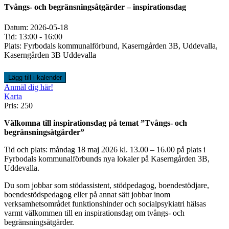
Tvångs- och begränsningsåtgärder – inspirationsdag
Datum:
2026-05-18
Tid:
13:00
-
16:00
Plats:
Fyrbodals kommunalförbund, Kaserngården 3B, Uddevalla
,
Kaserngården 3B Uddevalla
Lägg till i kalender
Anmäl dig här!
Karta
Pris:
250
Välkomna till inspirationsdag på temat ”Tvångs- och
begränsningsåtgärder”
Tid och plats: måndag 18 maj 2026 kl. 13.00 – 16.00 på plats i
Fyrbodals kommunalförbunds nya lokaler på Kaserngården 3B,
Uddevalla.
Du som jobbar som stödassistent, stödpedagog, boendestödjare,
boendestödspedagog eller på annat sätt jobbar inom
verksamhetsområdet funktionshinder och socialpsykiatri hälsas
varmt välkommen till en inspirationsdag om tvångs- och
begränsningsåtgärder.