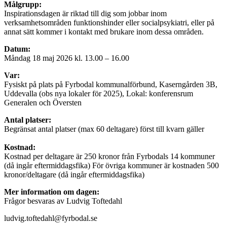
Målgrupp:
Inspirationsdagen är riktad till dig som jobbar inom
verksamhetsområden funktionshinder eller socialpsykiatri, eller på
annat sätt kommer i kontakt med brukare inom dessa områden.
Datum:
Måndag 18 maj 2026 kl. 13.00 – 16.00
Var:
Fysiskt på plats på Fyrbodal kommunalförbund, Kaserngården 3B,
Uddevalla (obs nya lokaler för 2025), Lokal: konferensrum
Generalen och Översten
Antal platser:
Begränsat antal platser (max 60 deltagare) först till kvarn gäller
Kostnad:
Kostnad per deltagare är 250 kronor från Fyrbodals 14 kommuner
(då ingår eftermiddagsfika) För övriga kommuner är kostnaden 500
kronor/deltagare (då ingår eftermiddagsfika)
Mer information om dagen:
Frågor besvaras av Ludvig Toftedahl
ludvig.toftedahl@fyrbodal.se