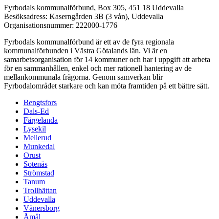
Fyrbodals kommunalförbund,
Box 305, 451 18 Uddevalla
Besöksadress:
Kaserngården 3B (3 vån), Uddevalla
Organisationsnummer:
222000-1776
Fyrbodals kommunalförbund är ett av de fyra regionala
kommunalförbunden i Västra Götalands län. Vi är en
samarbetsorganisation för 14 kommuner och har i uppgift att arbeta
för en sammanhållen, enkel och mer rationell hantering av de
mellankommunala frågorna. Genom samverkan blir
Fyrbodalområdet starkare och kan möta framtiden på ett bättre sätt.
Bengtsfors
Dals-Ed
Färgelanda
Lysekil
Mellerud
Munkedal
Orust
Sotenäs
Strömstad
Tanum
Trollhättan
Uddevalla
Vänersborg
Åmål