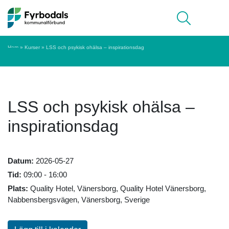
Hoppa till innehåll
Meny
Hem
»
Kurser
»
LSS och psykisk ohälsa – inspirationsdag
LSS och psykisk ohälsa –
inspirationsdag
Datum:
2026-05-27
Tid:
09:00
-
16:00
Plats:
Quality Hotel, Vänersborg
,
Quality Hotel Vänersborg
,
Nabbensbergsvägen, Vänersborg, Sverige