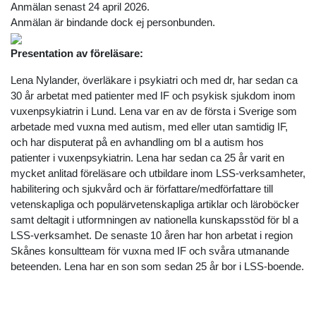
Anmälan senast 24 april 2026.
Anmälan är bindande dock ej personbunden.
Presentation av föreläsare:
Lena Nylander, överläkare i psykiatri och med dr, har sedan ca
30 år arbetat med patienter med IF och psykisk sjukdom inom
vuxenpsykiatrin i Lund. Lena var en av de första i Sverige som
arbetade med vuxna med autism, med eller utan samtidig IF,
och har disputerat på en avhandling om bl a autism hos
patienter i vuxenpsykiatrin. Lena har sedan ca 25 år varit en
mycket anlitad föreläsare och utbildare inom LSS-verksamheter,
habilitering och sjukvård och är författare/medförfattare till
vetenskapliga och populärvetenskapliga artiklar och läroböcker
samt deltagit i utformningen av nationella kunskapsstöd för bl a
LSS-verksamhet. De senaste 10 åren har hon arbetat i region
Skånes konsultteam för vuxna med IF och svåra utmanande
beteenden. Lena har en son som sedan 25 år bor i LSS-boende.