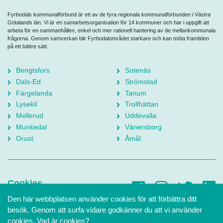
Fyrbodals kommunalförbund är ett av de fyra regionala kommunalförbunden i Västra
Götalands län. Vi är en samarbetsorganisation för 14 kommuner och har i uppgift att
arbeta för en sammanhållen, enkel och mer rationell hantering av de mellankommunala
frågorna. Genom samverkan blir Fyrbodalområdet starkare och kan möta framtiden
på ett bättre sätt.
Bengtsfors
Sotenäs
Dals-Ed
Strömstad
Färgelanda
Tanum
Lysekil
Trollhättan
Mellerud
Uddevalla
Munkedal
Vänersborg
Orust
Åmål
Cookies
Den här webbplatsen använder cookies för att förbättra ditt
Tillgänglighetsredogörelse
besök. Genom att surfa vidare godkänner du att vi använder
Intranät
cookies.
Vad är cookies?