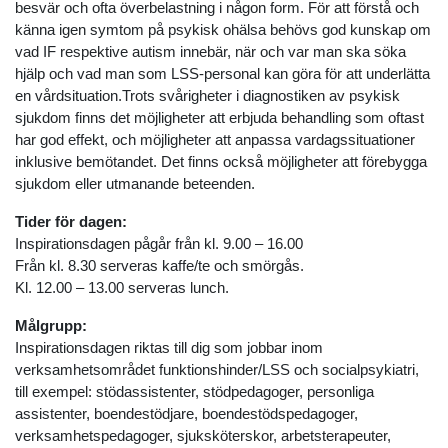
besvär och ofta överbelastning i någon form. För att förstå och
känna igen symtom på psykisk ohälsa behövs god kunskap om
vad IF respektive autism innebär, när och var man ska söka
hjälp och vad man som LSS-personal kan göra för att underlätta
en vårdsituation.Trots svårigheter i diagnostiken av psykisk
sjukdom finns det möjligheter att erbjuda behandling som oftast
har god effekt, och möjligheter att anpassa vardagssituationer
inklusive bemötandet. Det finns också möjligheter att förebygga
sjukdom eller utmanande beteenden.
Tider för dagen:
Inspirationsdagen pågår från kl. 9.00 – 16.00
Från kl. 8.30 serveras kaffe/te och smörgås.
Kl. 12.00 – 13.00 serveras lunch.
Målgrupp:
Inspirationsdagen riktas till dig som jobbar inom
verksamhetsområdet funktionshinder/LSS och socialpsykiatri,
till exempel: stödassistenter, stödpedagoger, personliga
assistenter, boendestödjare, boendestödspedagoger,
verksamhetspedagoger, sjuksköterskor, arbetsterapeuter,