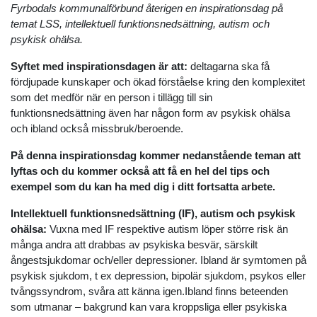
Fyrbodals kommunalförbund återigen en inspirationsdag på
temat LSS, intellektuell funktionsnedsättning, autism och
psykisk ohälsa.
Syftet med inspirationsdagen är att:
deltagarna ska få
fördjupade kunskaper och ökad förståelse kring den komplexitet
som det medför när en person i tillägg till sin
funktionsnedsättning även har någon form av psykisk ohälsa
och ibland också missbruk/beroende.
På denna inspirationsdag kommer nedanstående teman att
lyftas och du kommer också att få en hel del tips och
exempel som du kan ha med dig i ditt fortsatta arbete.
Intellektuell funktionsnedsättning (IF), autism och psykisk
ohälsa:
Vuxna med IF respektive autism löper större risk än
många andra att drabbas av psykiska besvär, särskilt
ångestsjukdomar och/eller depressioner. Ibland är symtomen på
psykisk sjukdom, t ex depression, bipolär sjukdom, psykos eller
tvångssyndrom, svåra att känna igen.Ibland finns beteenden
som utmanar – bakgrund kan vara kroppsliga eller psykiska