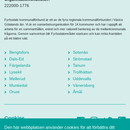
222000-1776
Fyrbodals kommunalförbund är ett av de fyra regionala kommunalförbunden i Västra
Götalands län. Vi är en samarbetsorganisation för 14 kommuner och har i uppgift att
arbeta för en sammanhållen, enkel och mer rationell hantering av de mellankommunala
frågorna. Genom samverkan blir Fyrbodalområdet starkare och kan möta framtiden
på ett bättre sätt.
Bengtsfors
Sotenäs
Dals-Ed
Strömstad
Färgelanda
Tanum
Lysekil
Trollhättan
Mellerud
Uddevalla
Munkedal
Vänersborg
Orust
Åmål
Cookies
Den här webbplatsen använder cookies för att förbättra ditt
Tillgänglighetsredogörelse