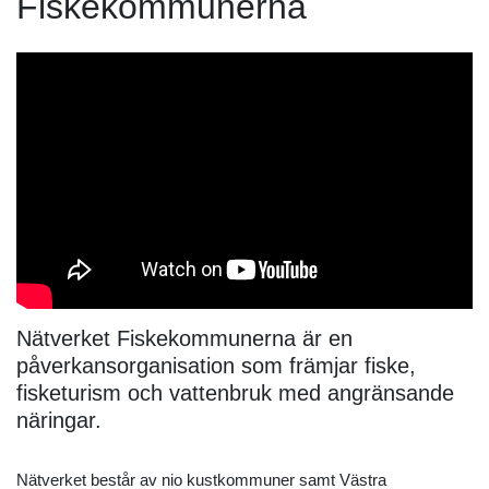
Fiskekommunerna
Nätverket Fiskekommunerna är en
påverkansorganisation som främjar fiske,
fisketurism och vattenbruk med angränsande
näringar.
Nätverket består av nio kustkommuner samt Västra