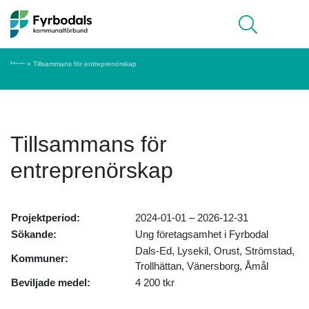
Hoppa till innehåll
Meny
Hem
»
Tillsammans för entreprenörskap
Tillsammans för
entreprenörskap
Projektperiod:
2024-01-01 – 2026-12-31
Sökande:
Ung företagsamhet i Fyrbodal
Dals-Ed, Lysekil, Orust, Strömstad,
Kommuner:
Trollhättan, Vänersborg, Åmål
Beviljade medel:
4 200 tkr​