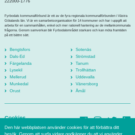
222000-1776
Fyrbodals kommunalförbund är ett av de fyra regionala kommunalförbunden i Västra
Götalands län. Vi är en samarbetsorganisation för 14 kommuner och har i uppgift att
arbeta för en sammanhållen, enkel och mer rationell hantering av de mellankommunala
frågorna. Genom samverkan blir Fyrbodalområdet starkare och kan möta framtiden
på ett bättre sätt.
Bengtsfors
Sotenäs
Dals-Ed
Strömstad
Färgelanda
Tanum
Lysekil
Trollhättan
Mellerud
Uddevalla
Munkedal
Vänersborg
Orust
Åmål
Cookies
Den här webbplatsen använder cookies för att förbättra ditt
Tillgänglighetsredogörelse
besök. Genom att surfa vidare godkänner du att vi använder