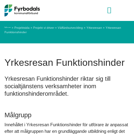
Hoppa till innehåll
Meny
Hem
»
Projektsida
»
Projekt vi driver
»
Välfärdsutveckling
»
Yrkesresan
»
Yrkesresan
Funktionshinder
Yrkesresan Funktionshinder
Yrkesresan Funktionshinder riktar sig till
socialtjänstens verksamheter inom
funktionshinderområdet.
Målgrupp
Innehållet i Yrkesresan Funktionshinder för utförare är anpassat
efter att målgruppen har en grundläggande utbildning enligt det