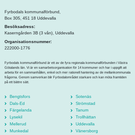
Fyrbodals kommunalförbund,
Box 305, 451 18 Uddevalla
Besöksadress:
Kaserngården 3B (3 vån), Uddevalla
Organisationsnummer:
222000-1776
Fyrbodals kommunalförbund är ett av de fyra regionala kommunalförbunden i Västra
Götalands län. Vi är en samarbetsorganisation för 14 kommuner och har i uppgift att
arbeta för en sammanhållen, enkel och mer rationell hantering av de mellankommunala
frågorna. Genom samverkan blir Fyrbodalområdet starkare och kan möta framtiden
på ett bättre sätt.
Bengtsfors
Sotenäs
Dals-Ed
Strömstad
Färgelanda
Tanum
Lysekil
Trollhättan
Mellerud
Uddevalla
Munkedal
Vänersborg