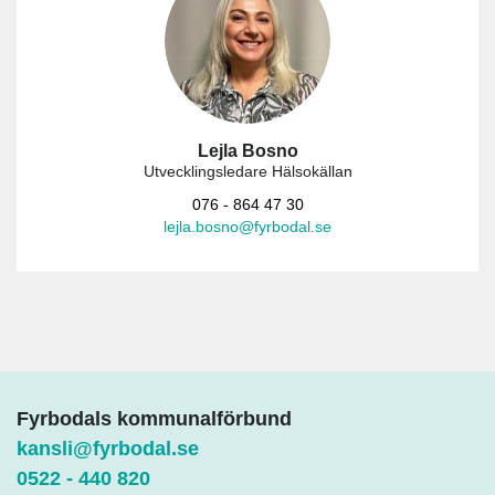
Lejla Bosno
Utvecklingsledare Hälsokällan
076 - 864 47 30
lejla.bosno@fyrbodal.se
Fyrbodals kommunalförbund
kansli@fyrbodal.se
0522 - 440 820