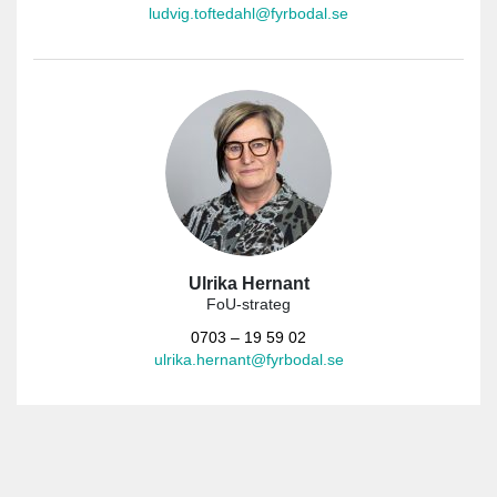
ludvig.toftedahl@fyrbodal.se
Ulrika Hernant
FoU-strateg
0703 – 19 59 02
ulrika.hernant@fyrbodal.se