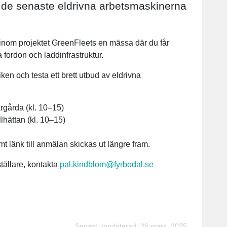
m de senaste eldrivna arbetsmaskinerna
inom projektet GreenFleets en mässa där du får
 fordon och laddinfrastruktur.
ken och testa ett brett utbud av eldrivna
rgårda (kl. 10–15)
lhättan (kl. 10–15)
t länk till anmälan skickas ut längre fram.
tällare, kontakta
pal.kindblom@fyrbodal.se
Senast uppdaterad: 26 mars, 2025