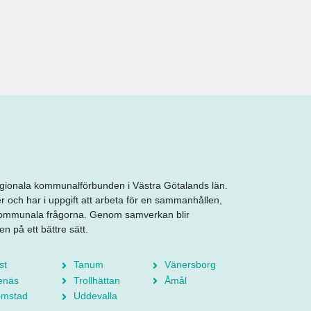
egionala kommunalförbunden i Västra Götalands län.
 och har i uppgift att arbeta för en sammanhållen,
nkommunala frågorna. Genom samverkan blir
 på ett bättre sätt.
st
Tanum
Vänersborg
enäs
Trollhättan
Åmål
ömstad
Uddevalla