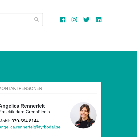
Sök
KONTAKTPERSONER
Angelica Rennerfelt
Projektledare GreenFleets
Mobil:
070-694 8144
angelica.rennerfelt@fyrbodal.se