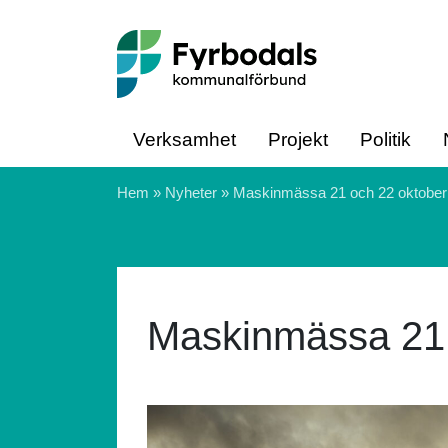
Hoppa till innehåll
Verksamhet
Projekt
Politik
Hem
»
Nyheter
»
Maskinmässa 21 och 22 oktober
Maskinmässa 21 