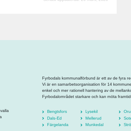
Fyrbodals kommunalförbund är ett av de fyra r
Vi är en samarbetsorganisation för 14 kommuner
enkel och mer rationell hantering av de mella
Fyrbodalområdet starkare och kan möta framtiden
valla
Bengtsfors
Lysekil
Oru
a
Dals-Ed
Mellerud
Sot
Färgelanda
Munkedal
Str