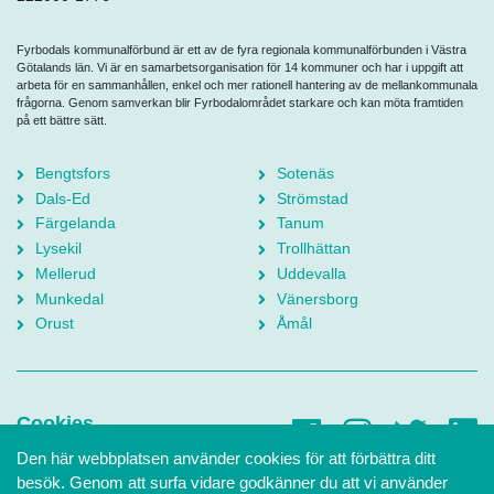
Fyrbodals kommunalförbund är ett av de fyra regionala kommunalförbunden i Västra
Götalands län. Vi är en samarbetsorganisation för 14 kommuner och har i uppgift att
arbeta för en sammanhållen, enkel och mer rationell hantering av de mellankommunala
frågorna. Genom samverkan blir Fyrbodalområdet starkare och kan möta framtiden
på ett bättre sätt.
Bengtsfors
Sotenäs
Dals-Ed
Strömstad
Färgelanda
Tanum
Lysekil
Trollhättan
Mellerud
Uddevalla
Munkedal
Vänersborg
Orust
Åmål
Cookies
Den här webbplatsen använder cookies för att förbättra ditt
Tillgänglighetsredogörelse
besök. Genom att surfa vidare godkänner du att vi använder