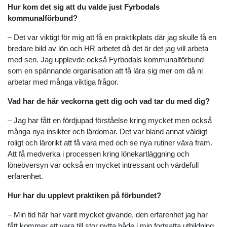
Hur kom det sig att du valde just Fyrbodals
kommunalförbund?
– Det var viktigt för mig att få en praktikplats där jag skulle få en
bredare bild av lön och HR arbetet då det är det jag vill arbeta
med sen. Jag upplevde också Fyrbodals kommunalförbund
som en spännande organisation att få lära sig mer om då ni
arbetar med många viktiga frågor.
Vad har de här veckorna gett dig och vad tar du med dig?
– Jag har fått en fördjupad förståelse kring mycket men också
många nya insikter och lärdomar. Det var bland annat väldigt
roligt och lärorikt att få vara med och se nya rutiner växa fram.
Att få medverka i processen kring lönekartläggning och
löneöversyn var också en mycket intressant och värdefull
erfarenhet.
Hur har du upplevt praktiken på förbundet?
– Min tid här har varit mycket givande, den erfarenhet jag har
fått kommer att vara till stor nytta både i min fortsatta utbildning