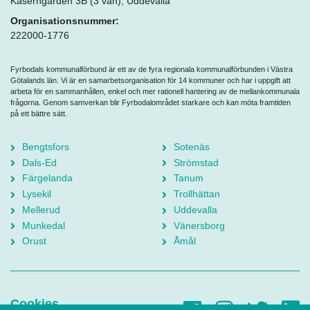
Kaserngården 3B (3 vån), Uddevalla
Organisationsnummer:
222000-1776
Fyrbodals kommunalförbund är ett av de fyra regionala kommunalförbunden i Västra
Götalands län. Vi är en samarbetsorganisation för 14 kommuner och har i uppgift att
arbeta för en sammanhållen, enkel och mer rationell hantering av de mellankommunala
frågorna. Genom samverkan blir Fyrbodalområdet starkare och kan möta framtiden
på ett bättre sätt.
Bengtsfors
Sotenäs
Dals-Ed
Strömstad
Färgelanda
Tanum
Lysekil
Trollhättan
Mellerud
Uddevalla
Munkedal
Vänersborg
Orust
Åmål
Cookies