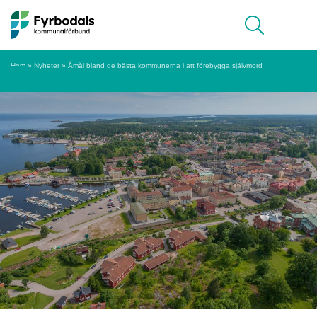
Hoppa till innehåll
Meny
Hem
»
Nyheter
»
Åmål bland de bästa kommunerna i att förebygga självmord