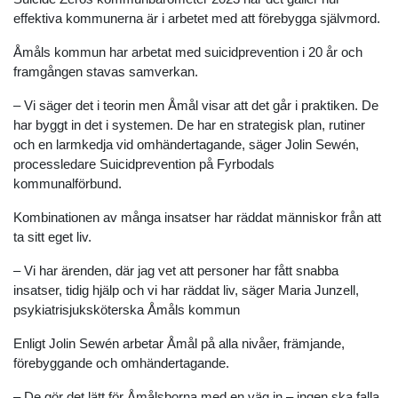
effektiva kommunerna är i arbetet med att förebygga självmord.
Åmåls kommun har arbetat med suicidprevention i 20 år och
framgången stavas samverkan.
– Vi säger det i teorin men Åmål visar att det går i praktiken. De
har byggt in det i systemen. De har en strategisk plan, rutiner
och en larmkedja vid omhändertagande, säger Jolin Sewén,
processledare Suicidprevention på Fyrbodals
kommunalförbund.
Kombinationen av många insatser har räddat människor från att
ta sitt eget liv.
– Vi har ärenden, där jag vet att personer har fått snabba
insatser, tidig hjälp och vi har räddat liv, säger Maria Junzell,
psykiatrisjuksköterska Åmåls kommun
Enligt Jolin Sewén arbetar Åmål på alla nivåer, främjande,
förebyggande och omhändertagande.
– De gör det lätt för Åmålsborna med en väg in – ingen ska falla