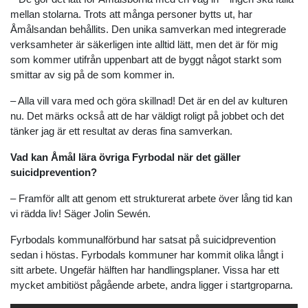
mellan stolarna. Trots att många personer bytts ut, har
Åmålsandan behållits. Den unika samverkan med integrerade
verksamheter är säkerligen inte alltid lätt, men det är för mig
som kommer utifrån uppenbart att de byggt något starkt som
smittar av sig på de som kommer in.
– Alla vill vara med och göra skillnad! Det är en del av kulturen
nu. Det märks också att de har väldigt roligt på jobbet och det
tänker jag är ett resultat av deras fina samverkan.
Vad kan Åmål lära övriga Fyrbodal när det gäller
suicidprevention?
– Framför allt att genom ett strukturerat arbete över lång tid kan
vi rädda liv! Säger Jolin Sewén.
Fyrbodals kommunalförbund har satsat på suicidprevention
sedan i höstas. Fyrbodals kommuner har kommit olika långt i
sitt arbete. Ungefär hälften har handlingsplaner. Vissa har ett
mycket ambitiöst pågående arbete, andra ligger i startgroparna.