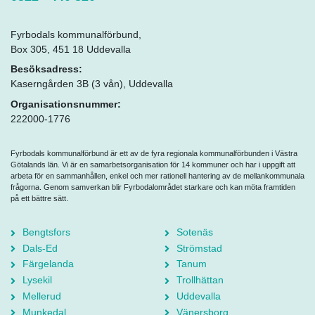
Fyrbodals kommunalförbund,
Box 305, 451 18 Uddevalla
Besöksadress:
Kaserngården 3B (3 vån), Uddevalla
Organisationsnummer:
222000-1776
Fyrbodals kommunalförbund är ett av de fyra regionala kommunalförbunden i Västra
Götalands län. Vi är en samarbetsorganisation för 14 kommuner och har i uppgift att
arbeta för en sammanhållen, enkel och mer rationell hantering av de mellankommunala
frågorna. Genom samverkan blir Fyrbodalområdet starkare och kan möta framtiden
på ett bättre sätt.
Bengtsfors
Sotenäs
Dals-Ed
Strömstad
Färgelanda
Tanum
Lysekil
Trollhättan
Mellerud
Uddevalla
Munkedal
Vänersborg