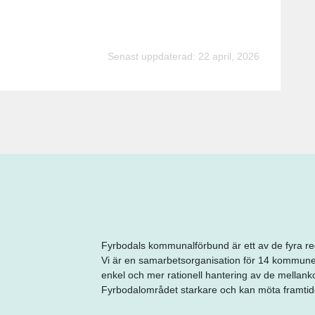
Senast uppdaterad: 22 april, 2026
Fyrbodals kommunalförbund är ett av de fyra r
Vi är en samarbetsorganisation för 14 kommuner
enkel och mer rationell hantering av de mella
Fyrbodalområdet starkare och kan möta framtiden