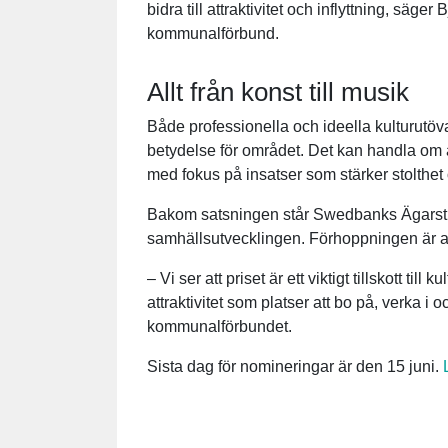
bidra till attraktivitet och inflyttning, säg
kommunalförbund.
Allt från konst till musik
Både professionella och ideella kulturutöv
betydelse för området. Det kan handla om al
med fokus på insatser som stärker stolthet o
Bakom satsningen står Swedbanks Ägarstifte
samhällsutvecklingen. Förhoppningen är att pr
– Vi ser att priset är ett viktigt tillskott til
attraktivitet som platser att bo på, verka i
kommunalförbundet.
Sista dag för nomineringar är den 15 juni.
L