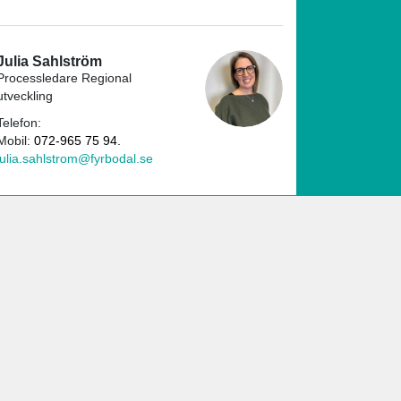
Julia Sahlström
Processledare Regional
utveckling
Telefon:
Mobil:
072-965 75 94.
julia.sahlstrom@fyrbodal.se