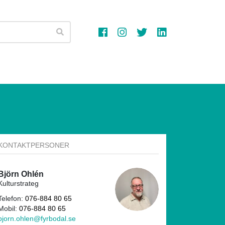
Sök
KONTAKTPERSONER
Björn Ohlén
Kulturstrateg
Telefon:
076-884 80 65
Mobil:
076-884 80 65
bjorn.ohlen@fyrbodal.se