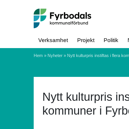
Hoppa till innehåll
Verksamhet
Projekt
Politik
Hem
»
Nyheter
»
Nytt kulturpris instiftas i flera 
Nytt kulturpris ins
kommuner i Fyrb