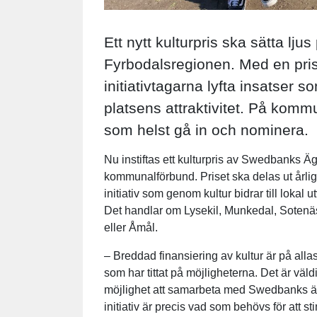
Ett nytt kulturpris ska sätta lju
Fyrbodalsregionen. Med en pri
initiativtagarna lyfta insatser
platsens attraktivitet. På ko
som helst gå in och nominera.
Nu instiftas ett kulturpris av Swedbanks Ä
kommunalförbund. Priset ska delas ut årl
initiativ som genom kultur bidrar till loka
Det handlar om Lysekil, Munkedal, Sotenäs
eller Åmål.
– Breddad finansiering av kultur är på alla
som har tittat på möjligheterna. Det är väl
möjlighet att samarbeta med Swedbanks ägar
initiativ är precis vad som behövs för att sti