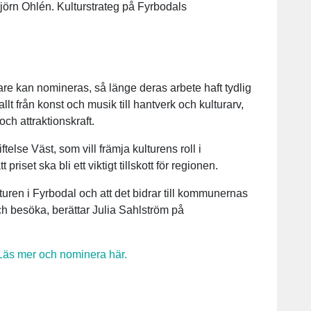
er Björn Ohlén. Kulturstrateg på Fyrbodals
are kan nomineras, så länge deras arbete haft tydlig
lt från konst och musik till hantverk och kulturarv,
ch attraktionskraft.
lse Väst, som vill främja kulturens roll i
iset ska bli ett viktigt tillskott för regionen.
l kulturen i Fyrbodal och att det bidrar till kommunernas
 och besöka, berättar Julia Sahlström på
äs mer och nominera här.