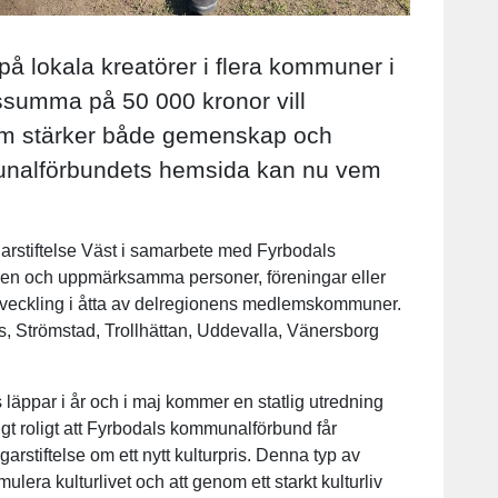
s på lokala kreatörer i flera kommuner i
ssumma på 50 000 kronor vill
 som stärker både gemenskap och
mmunalförbundets hemsida kan nu vem
garstiftelse Väst i samarbete med Fyrbodals
igen och uppmärksamma personer, föreningar eller
l utveckling i åtta av delregionens medlemskommuner.
, Strömstad, Trollhättan, Uddevalla, Vänersborg
s läppar i år och i maj kommer en statlig utredning
digt roligt att Fyrbodals kommunalförbund får
stiftelse om ett nytt kulturpris. Denna typ av
mulera kulturlivet och att genom ett starkt kulturliv